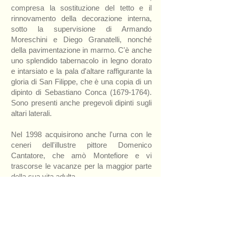
compresa la sostituzione del tetto e il
rinnovamento della decorazione interna,
sotto la supervisione di Armando
Moreschini e Diego Granatelli, nonché
della pavimentazione in marmo. C'è anche
uno splendido tabernacolo in legno dorato
e intarsiato e la pala d'altare raffigurante la
gloria di San Filippe, che è una copia di un
dipinto di Sebastiano Conca
(1679-1764)
.
Sono presenti anche pregevoli dipinti sugli
altari laterali.
Nel 1998 acquisirono anche l'urna con le
ceneri dell'illustre pittore Domenico
Cantatore, che amò Montefiore e vi
trascorse le vacanze per la maggior parte
della sua vita adulta.
Indirizzo:
Piazza Antognozzi, 63062
Montefiore dell'Aso