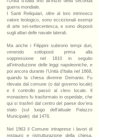
l'Unità d'Italia fino all'inizio della seconda
guerra mondiale.
I Santi Reliquiari, oltre al loro intrinseco
valore teologico, sono eccezionali esempi
di arte sei-settecentesca, e sono disposti
sugli altari delle navate laterali.
Ma anche i Filippini subirono tempi duri,
venendo sottoposti prima alla
soppressione nel 1810 in seguito
all'introduzione delle leggi napoleoniche, e
poi ancora durante l'Unità d'Italia nel 1868,
quando la chiesa divenne Demanio. Fu
rilevata dal comune (o dal governo locale)
e il controllo passò al clero locale. Il
monastero fu trasformato in ospedale, che
qui si trasferì dal centro del paese dov'era
stato (sul luogo dell'attuale Palazzo
Municipale) dal 1478.
Nel 1963 il Comune intraprese i lavori di
restauro e ristrutturazione della chiesa,