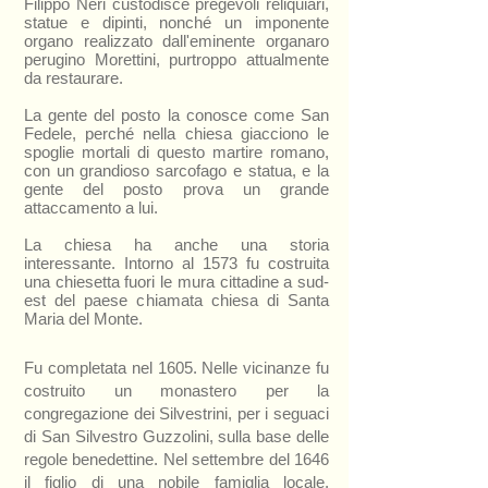
Filippo Neri custodisce pregevoli reliquiari,
statue e dipinti, nonché un imponente
organo realizzato dall'eminente organaro
perugino Morettini, purtroppo attualmente
da restaurare.
La gente del posto la conosce come San
Fedele, perché nella chiesa giacciono le
spoglie mortali di questo martire romano,
con un grandioso sarcofago e statua, e la
gente del posto prova un grande
attaccamento a lui.
La chiesa ha anche una storia
interessante. Intorno al 1573 fu costruita
una chiesetta fuori le mura cittadine a sud-
est del paese chiamata chiesa di Santa
Maria del Monte.
Fu completata nel 1605. Nelle vicinanze fu
costruito un monastero per la
congregazione dei Silvestrini, per i seguaci
di San Silvestro Guzzolini, sulla base delle
regole benedettine. Nel settembre del 1646
il figlio di una nobile famiglia locale,