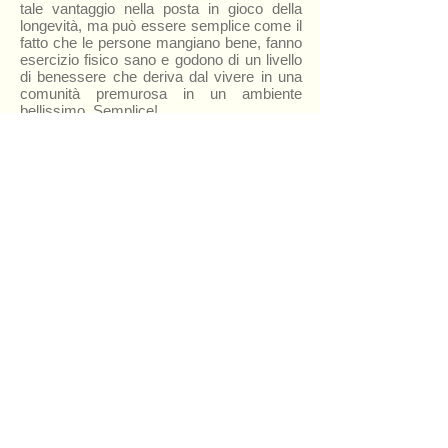
tale vantaggio nella posta in gioco della
longevità, ma può essere semplice come il
fatto che le persone mangiano bene, fanno
esercizio fisico sano e godono di un livello
di benessere che deriva dal vivere in una
comunità premurosa in un ambiente
bellissimo. Semplice!
I cinque ingredienti essenziali delle
Marche per una vita lunga e sana
1 - Prodotti di stagione, coltivati localmente
2 - Cucina casalinga da antiche ricette di
famiglia
3 - Fede e spiritualità radicate nella famiglia
e nella comunità
4 - Paesaggi incontaminati che offrono
qualcosa per tutti - da uno a 100, e per i più
avventurosi e meno avventurosi - con
montagne innevate, pendii sconnessi e 180
km di mare sabbioso
5 - Patrimonio culturale impareggiabile -