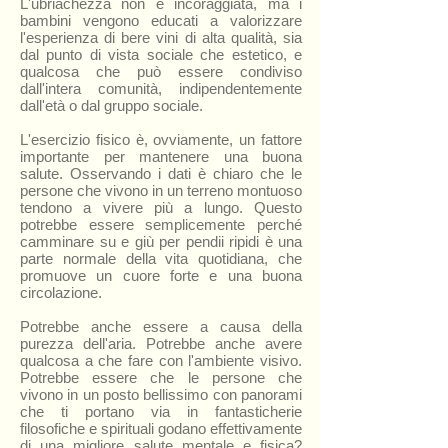
L'ubriachezza non è incoraggiata, ma i
bambini vengono educati a valorizzare
l'esperienza di bere vini di alta qualità, sia
dal punto di vista sociale che estetico, e
qualcosa che può essere condiviso
dall'intera comunità, indipendentemente
dall'età o dal gruppo sociale.
L'esercizio fisico è, ovviamente, un fattore
importante per mantenere una buona
salute. Osservando i dati è chiaro che le
persone che vivono in un terreno montuoso
tendono a vivere più a lungo. Questo
potrebbe essere semplicemente perché
camminare su e giù per pendii ripidi è una
parte normale della vita quotidiana, che
promuove un cuore forte e una buona
circolazione.
Potrebbe anche essere a causa della
purezza dell'aria. Potrebbe anche avere
qualcosa a che fare con l'ambiente visivo.
Potrebbe essere che le persone che
vivono in un posto bellissimo con panorami
che ti portano via in fantasticherie
filosofiche e spirituali godano effettivamente
di una migliore salute mentale e fisica?