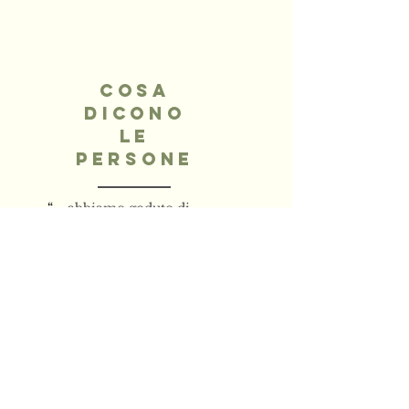
COSA
DICONO
LE
PERSONE
“
...abbiamo goduto di
innumerevoli estati, inverni e
vacanze pasquali a Montefiore.
”
— L'Inglese di Montefiore,
Londra
Leggi le testimonianze
complete qui