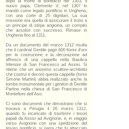
dopo la morte di Bonifacio nel 1303, il
nuovo papa, Clemente V, nel 1307 lo
mandò come legato pontificio in Ungheria,
con una corte di 25 dignitari. La sua
missione era quella di assicurare il trono a
un principe di stirpe angioina, un compito
che assolse con successo. Rimase in
Ungheria fino al 1311.
Da un documento del marzo 1312 risulta
che il cardinal Gentile pagò 600 fiorini d'oro
per la costruzione e la decorazione ad
affresco di una cappella nella Basilica
Inferiore di San Francesco ad Assisi. Si
ritiene che un anonimo scultore-architetto
che costruì e decorò questa cappella (forse
Simone Martini) abbia realizzato anche la
tomba monumentale per i genitori di Gentile
Partino nella chiesa di San Francesco di
Montefiore dell'Aso.
Ci sono documenti che dimostrano che si
trovava a Perugia il 26 marzo 1312,
quando fu incaricato di trasferire i tesori
papali da Assisi ad Avignone, e, in viaggio
verso Avignone con una spedizione del
tesoro pontificio, si narra che fu attaccato