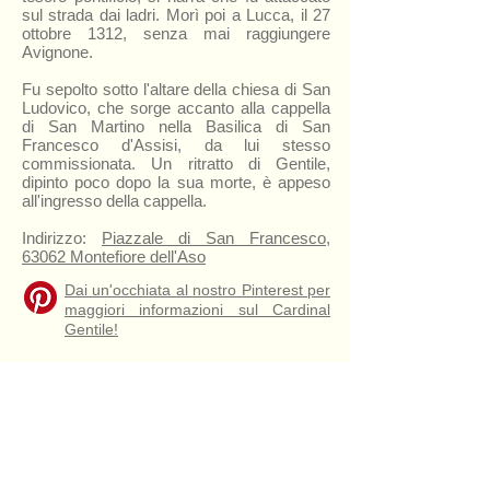
sul strada dai ladri. Morì poi a Lucca, il 27
ottobre 1312, senza mai raggiungere
Avignone.
Fu sepolto sotto l'altare della chiesa di San
Ludovico, che sorge accanto alla cappella
di San Martino nella Basilica di San
Francesco d'Assisi, da lui stesso
commissionata. Un ritratto di Gentile,
dipinto poco dopo la sua morte, è appeso
all'ingresso della cappella.
Indirizzo:
Piazzale di San Francesco,
63062 Montefiore dell'Aso
Dai un'occhiata al nostro Pinterest per
maggiori informazioni sul Cardinal
Gentile!
The church of San Francesco
Sculpture
of
Cardinal
Gentile
Partino's
parents