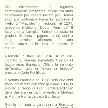
Era chiaramente un ragazzo
estremamente intelligente, poiché era stato
selezionato per essere inviato per ulteriori
studi alla Sorbona a Parigi. Lì raggiunse il
livello di "Magistro" in teologia nel 1294,
ricevendo il titolo di "Doctor Parisinus". Il
fatto che la famiglia Partino sia stata in
grado e disposta a pagare per tali studi a
lungo termine all'estero è una
testimonianza della loro ricchezza e
cultura.
Ritornato in Italia nel 1294, si sa che
incontrò a Perugia Benedetto Caetani (il
futuro papa Bonifacio VIII). , fu insignito
dell'ambito ruolo di 'lettore di teologia'
presso la Corte Pontificia.
Divenuto cardinale nel 1298, solo due anni
dopo, nel marzo dell'anno giubilare 1300, fu
elevato al rango di 'Fra' Gentile Cardinale'
della Basilica dei Santi Silvestro e Martino
ai Monti a Roma da papa Bonifacio.
Gentile continuò la sua opera a Roma, e