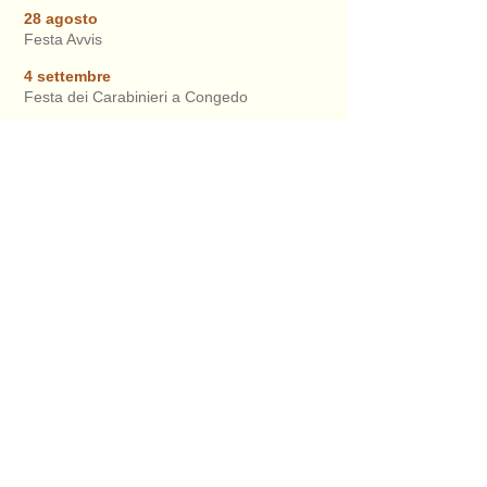
28 agosto
Festa Avvis
4 settembre
Festa dei Carabinieri a Congedo
9-11 settembre
Taia l'annuale esposizione internazionale
d'arte
18 settembre
Fiera Grande d'Autunno
COSA
DICONO
LE
PERSONE
“
...abbiamo goduto di
innumerevoli estati, inverni e