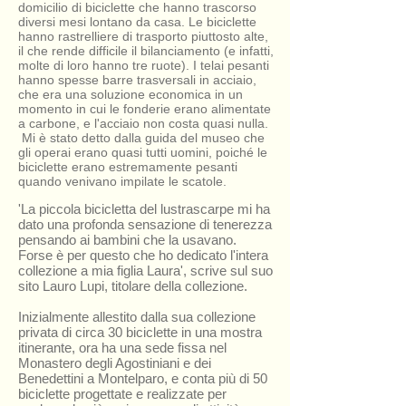
domicilio di biciclette che hanno trascorso
diversi mesi lontano da casa. Le biciclette
hanno rastrelliere di trasporto piuttosto alte,
il che rende difficile il bilanciamento (e infatti,
molte di loro hanno tre ruote). I telai pesanti
hanno spesse barre trasversali in acciaio,
che era una soluzione economica in un
momento in cui le fonderie erano alimentate
a carbone, e l'acciaio non costa quasi nulla.
Mi è stato detto dalla guida del museo che
gli operai erano quasi tutti uomini, poiché le
biciclette erano estremamente pesanti
quando venivano impilate le scatole.
'La piccola bicicletta del lustrascarpe mi ha
dato una profonda sensazione di tenerezza
pensando ai bambini che la usavano.
Forse è per questo che ho dedicato l'intera
collezione a mia figlia Laura', scrive sul suo
sito Lauro Lupi, titolare della collezione.
Inizialmente allestito dalla sua collezione
privata di circa 30 biciclette in una mostra
itinerante, ora ha una sede fissa nel
Monastero degli Agostiniani e dei
Benedettini a Montelparo, e conta più di 50
biciclette progettate e realizzate per