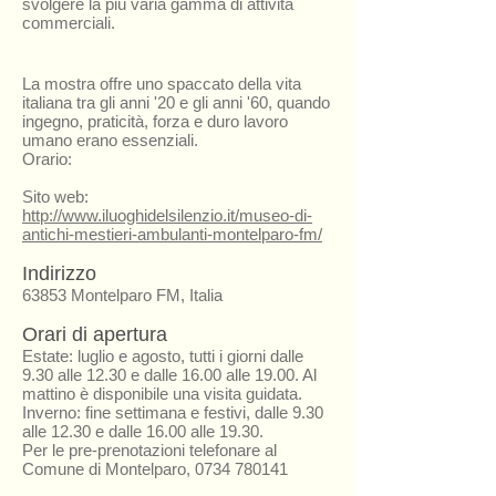
svolgere la più varia gamma di attività
commerciali.
La mostra offre uno spaccato della vita
italiana tra gli anni '20 e gli anni '60, quando
ingegno, praticità, forza e duro lavoro
umano erano essenziali.
Orario:
Sito web:
http://www.iluoghidelsilenzio.it/museo-di-
antichi-mestieri-ambulanti-montelparo-fm/
Indirizzo
63853 Montelparo FM, Italia
Orari di apertura
Estate: luglio e agosto, tutti i giorni dalle
9.30 alle 12.30 e dalle 16.00 alle 19.00. Al
mattino è disponibile una visita guidata.
Inverno: fine settimana e festivi, dalle 9.30
alle 12.30 e dalle 16.00 alle 19.30.
Per le pre-prenotazioni telefonare al
Comune di Montelparo,
0734 780141