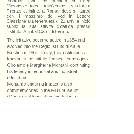
febbraio 1880, ha studiato al Liceo
Classico di Ascoli. Andò quindi a studiare a
Firenze e, infine, a Roma, dove si laureò
con il massimo dei voti in Lettere
Classiche alla tenera età di 21 anni, e iniziò
subito la sua attività didattica presso
l'Istituto 'Annibal Caro' di Fermo.
The initiative became active in 1854 and
evolved into the Regio Istituto di Arti e
Mestieri in 1861. Today, this institution is
known as the Istituto Tecnico Tecnologico
Girolamo e Margherita Montani, continuing
his legacy in technical and industrial
education.
Montani's enduring impact is also
commemorated in the MITI Museum
(Museum of Innovation and Industrial
Technique) in Fermo. The museum's first
room is dedicated to Girolamo and
Margherita Montani, highlighting their
foundational role in the establishment of
the Montani School and their contributions