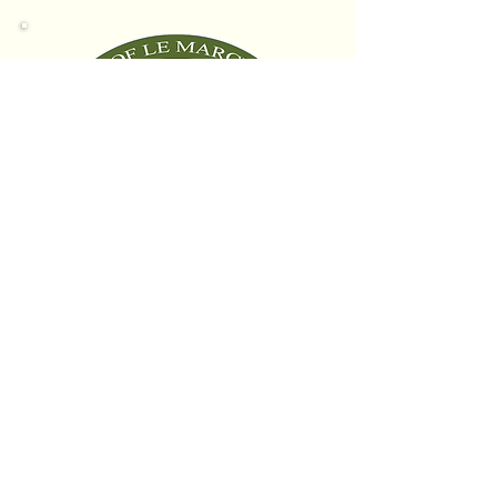
Like to be a friend of Le Marche?
COSA
DICONO
LE