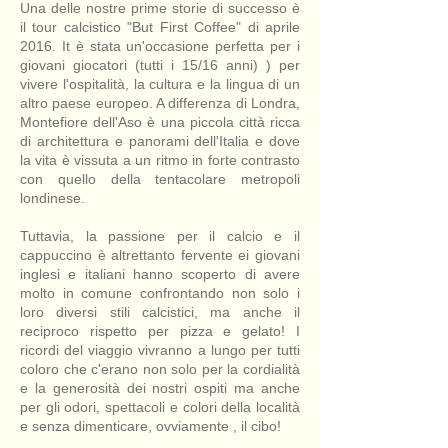
Una delle nostre prime storie di successo è
il tour calcistico "But First Coffee" di aprile
2016. It è stata un'occasione perfetta per i
giovani giocatori (tutti i 15/16 anni) ) per
vivere l'ospitalità, la cultura e la lingua di un
altro paese europeo. A differenza di Londra,
Montefiore dell'Aso è una piccola città ricca
di architettura e panorami dell'Italia e dove
la vita è vissuta a un ritmo in forte contrasto
con quello della tentacolare metropoli
londinese.
Tuttavia, la passione per il calcio e il
cappuccino è altrettanto fervente ei giovani
inglesi e italiani hanno scoperto di avere
molto in comune confrontando non solo i
loro diversi stili calcistici, ma anche il
reciproco rispetto per pizza e gelato! I
ricordi del viaggio vivranno a lungo per tutti
coloro che c'erano non solo per la cordialità
e la generosità dei nostri ospiti ma anche
per gli odori, spettacoli e colori della località
e senza dimenticare, ovviamente , il cibo!