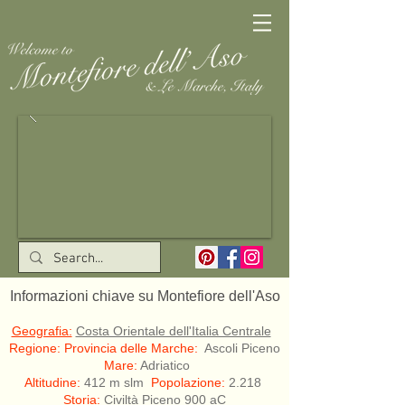
Informazioni chiave su Montefiore dell'Aso
Geografia:
Costa Orientale dell'Italia Centrale
Regione:
Provincia delle Marche:
Ascoli Piceno
Mare:
Adriatico
Altitudine:
412 m slm
Popolazione:
2.218
Storia:
Civiltà Piceno 900 aC