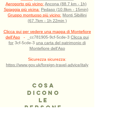
Aeroporto più vicino:
Ancona (88.7 km - 1h)
Spiaggia più vicina:
Pedaso (10.8km - 15min)
Gruppo montuoso più vicino:
Monti Sibillini
(67.7km - 1h 22min )
Clicca qui per vedere una mappa di Montefiore
dell'Aso
-
_cc781905-9cf-5cde-3
Clicca qui
for
3cf-5cde-3
una carta del patrimonio di
Montefiore dell'Aso
Sicurezza sicurezza:
https://www.gov.uk/foreign-travel-advice/italy
COSA
DICONO
LE
PERSONE
“
...abbiamo goduto di
innumerevoli estati, inverni e