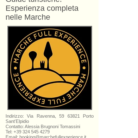
Esperienza completa
nelle Marche
Indirizzo: Via Ravenna,
59 63821
Porto
Sant'Elpidio
Contatto: Alessia Brugnoni Tomassini
Tel:
+39 324 545 4279
Email:
booking@marchefullexperience.it